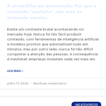
A armadilha da automação: Por que o
conteúdo “perfeito” não está te
trazendo vendas.
Existe um contraste brutal acontecendo no
mercado hoje. Nunca foi tão fácil produzir
conteúdo, com ferramentas de inteligência artificial
e modelos prontos que automatizam tudo em
minutos, mas por outro lado, nunca foi tão difícil
conquistar a atenção das pessoas. A consequência
é inevitável: empresas investem cada vez mais em
LEIA MAIS »
julho 17, 2026
Nenhum comentário
UNCATEGORIZED