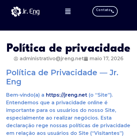
Contato
Política de privacidade
administrativo@jreng.net
maio 17, 2026
Política de Privacidade — Jr.
Eng
Bem-vindo(a) a
https://jreng.net
(o “Site”).
Entendemos que a privacidade online é
importante para os usuários do nosso Site,
especialmente ao realizar negócios. Esta
declaração rege nossas políticas de privacidade
em relação aos usuários do Site (“Visitantes”)