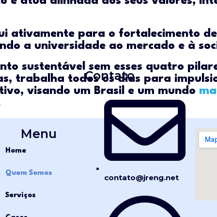
o e atua alinhada aos seus valores, i
ibui ativamente para o fortalecimento d
ando a universidade ao mercado e à soc
o sustentável sem esses quatro pilares
Contato
as, trabalha todos os dias para impulsi
tivo, visando um Brasil e um mundo
mai
.
Menu
Home
Quem Somos
contato@jreng.net
Serviços