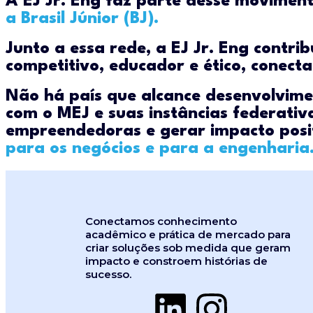
A EJ Jr. Eng faz parte desse moviment
a Brasil Júnior (BJ).
Junto a essa rede, a EJ Jr. Eng contr
competitivo, educador e ético, conect
Não há país que alcance desenvolviment
com o MEJ e suas instâncias federativ
empreendedoras e gerar impacto posi
para os negócios e para a engenharia
Conectamos conhecimento
acadêmico e prática de mercado para
criar soluções sob medida que geram
impacto e constroem histórias de
sucesso.