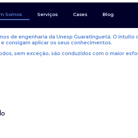
m Somos
Serviços
Cases
Blog
alunos de engenharia da Unesp Guaratinguetá. O intui
l e consigam aplicar os seus conhecimentos.
todos, sem exceção, são conduzidos com o maior esfor
do