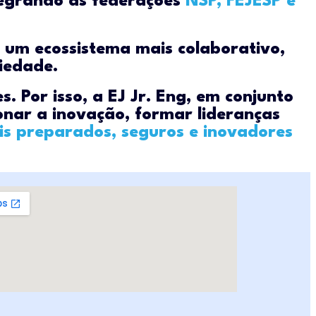
ntegrando as federações
NSP, FEJESP e
e um ecossistema mais colaborativo,
iedade.
. Por isso, a EJ Jr. Eng, em conjunto
onar a inovação, formar lideranças
s preparados, seguros e inovadores