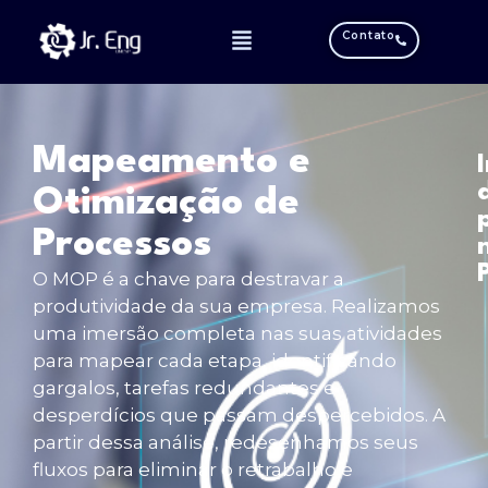
Contato
Mapeamento e
Otimização de
Processos
O MOP é a chave para destravar a
produtividade da sua empresa. Realizamos
uma imersão completa nas suas atividades
para mapear cada etapa, identificando
gargalos, tarefas redundantes e
desperdícios que passam despercebidos
.
A
partir dessa análise, redesenhamos seus
fluxos para eliminar o retrabalho e