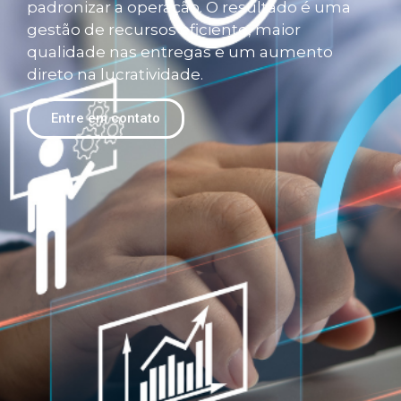
padronizar a operação
.
O resultado é uma
gestão de recursos eficiente, maior
qualidade nas entregas e um aumento
direto na lucratividade.
Entre em contato